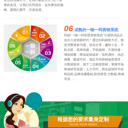
证您的迅速壮大。让我们紧密合作, 结下深
厚的友谊。让我们共同进步，走向事业的巅
峰。愿我们携手，共谋发展。
06
成熟的一物一码营销系统
码创“一物一码智慧营销系统”引领快消品企
业步入促销新时代！通过扫码抽奖方式，激
发消费者参与感，快乐分享，趣味十足；手
机兑奖，简单快捷，手机核销，方便快捷；
增加销量，降低促销成本；实时调控，动态
调整，数据可控，满足不同营销场景需求；
大数据留存，便于二次精准营销，掌握市场
终端研究依据；人力节约，简化促销环节控
制流程,品牌传播吸粉,防伪窜货,大数据,商城
导流……
根据您的要求量身定制
TAILOR YOUR NEEDS