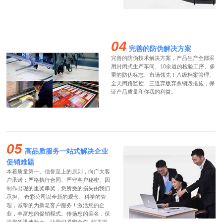
04
完善的防伪解决方案
完善的防伪技术解决方案，产品生产全部采
用封闭式生产车间、10余道的检验工序、多
重的防伪标志、市场领先！八级档案管理、
全天闭路监控、三道弃版弃票销毁措施，保
证产品质量和你我的利益。
05
高品质服务一站式解决企业
促销难题
本着质量第一、信誉至上的原则，向广大客
户承诺：严格执行合同、严守客户秘密、因
制作出现的重奖串奖，您所受的损失由我们
承担。 奇彩公司以全新的观念、科学的管
理，诚挚的为新老客户服务！激活您的企
业，丰富您的促销模式。传扬您的美名，保