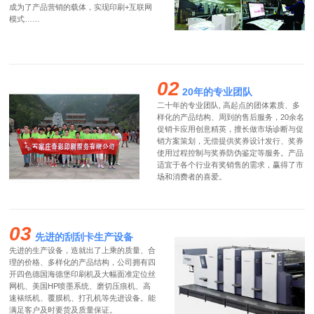
成为了产品营销的载体，实现印刷+互联网
模式……
02
20年的专业团队
二十年的专业团队, 高起点的团体素质、多
样化的产品结构、周到的售后服务，20余名
促销卡应用创意精英，擅长做市场诊断与促
销方案策划，无偿提供奖券设计发行、奖券
使用过程控制与奖券防伪鉴定等服务。产品
适宜于各个行业有奖销售的需求，赢得了市
场和消费者的喜爱。
03
先进的刮刮卡生产设备
先进的生产设备，造就出了上乘的质量、合
理的价格、多样化的产品结构，公司拥有四
开四色德国海德堡印刷机及大幅面准定位丝
网机、美国HP喷墨系统、磨切压痕机、高
速裱纸机、覆膜机、打孔机等先进设备。能
满足客户及时要货及质量保证。