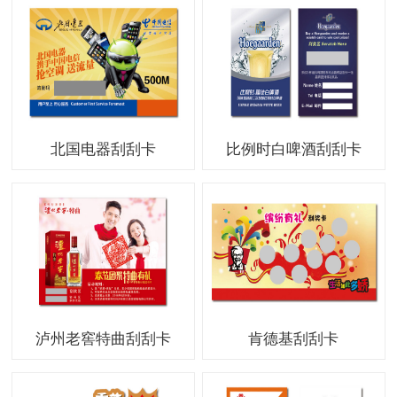
北国电器刮刮卡
比例时白啤酒刮刮卡
泸州老窖特曲刮刮卡
肯德基刮刮卡