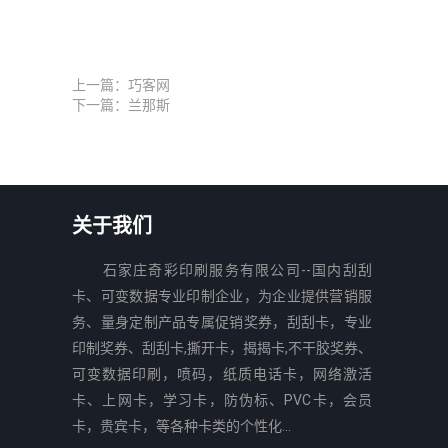
上一篇：
巧客网
下一篇：
兰那斯
关于我们
石家庄奇彩印刷服务有限公司--国内刮刮
卡、可变数据专业印制企业，为企业提供营销服
务、量身定制产品专属促销奖券，刮刮卡，专业
印制奖券、刮刮卡,撕开卡，揭揭卡,不干胶奖券、
可变数据印刷，喷码，纸质电话卡，网络激活
卡、上网卡，学习卡，防伪标、PVC卡，会员
卡，贵宾卡，等各种卡类的个性化...