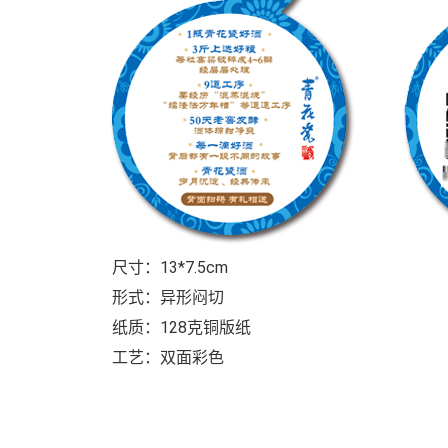
尺寸：13*7.5cm
形式：异形闷切
纸质：128克铜版纸
工艺：双面彩色