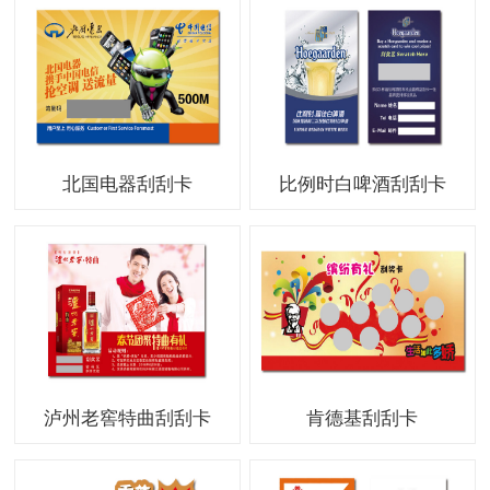
北国电器刮刮卡
比例时白啤酒刮刮卡
泸州老窖特曲刮刮卡
肯德基刮刮卡