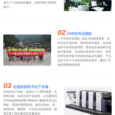
成为了产品营销的载体，实现印刷+互联网
模式……
02
20年的专业团队
二十年的专业团队, 高起点的团体素质、多
样化的产品结构、周到的售后服务，20余名
促销卡应用创意精英，擅长做市场诊断与促
销方案策划，无偿提供奖券设计发行、奖券
使用过程控制与奖券防伪鉴定等服务。产品
适宜于各个行业有奖销售的需求，赢得了市
场和消费者的喜爱。
03
先进的刮刮卡生产设备
先进的生产设备，造就出了上乘的质量、合
理的价格、多样化的产品结构，公司拥有四
开四色德国海德堡印刷机及大幅面准定位丝
网机、美国HP喷墨系统、磨切压痕机、高
速裱纸机、覆膜机、打孔机等先进设备。能
满足客户及时要货及质量保证。