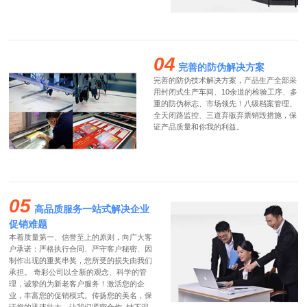
04
完善的防伪解决方案
完善的防伪技术解决方案，产品生产全部采
用封闭式生产车间、10余道的检验工序、多
重的防伪标志、市场领先！八级档案管理、
全天闭路监控、三道弃版弃票销毁措施，保
证产品质量和你我的利益。
05
高品质服务一站式解决企业
促销难题
本着质量第一、信誉至上的原则，向广大客
户承诺：严格执行合同、严守客户秘密、因
制作出现的重奖串奖，您所受的损失由我们
承担。 奇彩公司以全新的观念、科学的管
理，诚挚的为新老客户服务！激活您的企
业，丰富您的促销模式。传扬您的美名，保