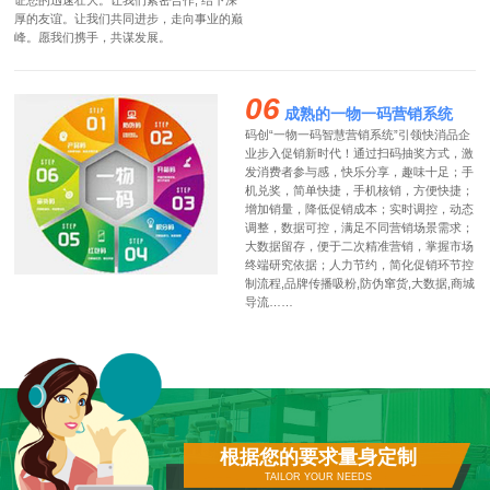
证您的迅速壮大。让我们紧密合作, 结下深
厚的友谊。让我们共同进步，走向事业的巅
峰。愿我们携手，共谋发展。
06
成熟的一物一码营销系统
码创“一物一码智慧营销系统”引领快消品企
业步入促销新时代！通过扫码抽奖方式，激
发消费者参与感，快乐分享，趣味十足；手
机兑奖，简单快捷，手机核销，方便快捷；
增加销量，降低促销成本；实时调控，动态
调整，数据可控，满足不同营销场景需求；
大数据留存，便于二次精准营销，掌握市场
终端研究依据；人力节约，简化促销环节控
制流程,品牌传播吸粉,防伪窜货,大数据,商城
导流……
根据您的要求量身定制
TAILOR YOUR NEEDS